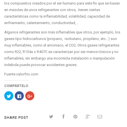
los compuestos creados por el ser humano para este fin que se basan
en mezclas de unos refrigerantes con otros, tienen ciertas
características como la inflamabilidad, volatilidad, capacidad de
enfriamiento, calentamiento, conductividad,…
Algunos refrigerantes son más inflamables que otros, por ejemplo, los
gases tipo hidrocarburos (propano, isobutano, propileno, etc…) son
muy inflamables, como el amoniaco, el CO2; Otros gases refrigerantes
como R22, R134a o R407C se caracterizan por ser menos tóxicos y no
inflamables, sin embargo una incorrecta instalación o manipulación
indebida puede provocar accidentes graves.
Fuente:calorfrio.com
COMPÁRTELO:
Haz
Haz
Haz
clic
clic
clic
para
para
para
compartir
compartir
compartir
en
en
en
Twitter
Facebook
Google+
(Se
(Se
(Se
SHARE POST
abre
abre
abre
en
en
en
una
una
una