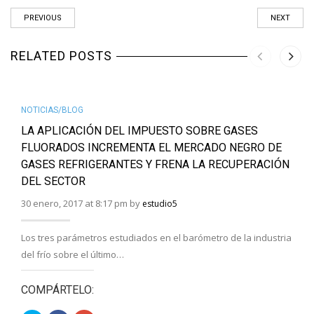
ventana
ventana
ventana
nueva)
nueva)
nueva)
PREVIOUS
NEXT
RELATED POSTS
NOTICIAS/BLOG
LA APLICACIÓN DEL IMPUESTO SOBRE GASES
FLUORADOS INCREMENTA EL MERCADO NEGRO DE
GASES REFRIGERANTES Y FRENA LA RECUPERACIÓN
DEL SECTOR
30 enero, 2017 at 8:17 pm by
estudio5
Los tres parámetros estudiados en el barómetro de la industria
del frío sobre el último…
COMPÁRTELO: